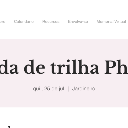
bre
Calendário
Recursos
Envolva-se
Memorial Virtual
da de trilha P
qui., 25 de jul.
  |  
Jardineiro