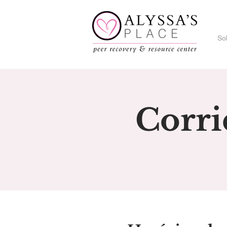
So
Corri