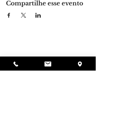
Compartilhe esse evento
Lugar da Alyssa
297 Central St. Gardner, MA 01440
978-364-0920
Doar
Alyssa's Place é uma organização sem fins
lucrativos 501(c)(3) financiada pela colaboração da
AED Foundation, Inc., GAAMHA, Inc. e do
Bureau