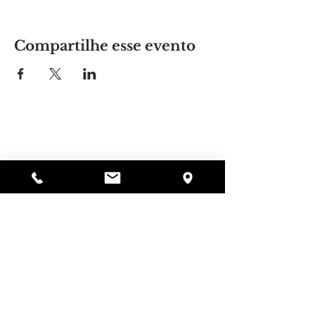
Compartilhe esse evento
Lugar da Alyssa
297 Central St. Gardner, MA 01440
978-364-0920
Doar