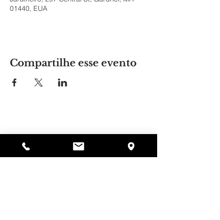
01440, EUA
Compartilhe esse evento
Lugar da Alyssa
297 Central St. Gardner, MA 01440
978-364-0920
Doar