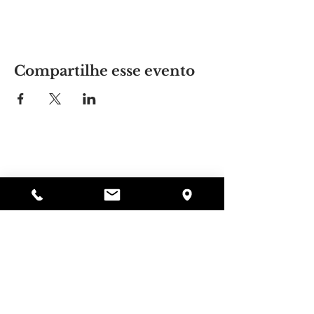
Compartilhe esse evento
Lugar da Alyssa
297 Central St. Gardner, MA 01440
978-364-0920
Doar