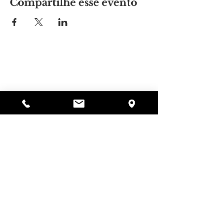
Compartilhe esse evento
Lugar da Alyssa
297 Central St. Gardner, MA 01440
978-364-0920
Doar
Alyssa's Place é uma organização sem fins
lucrativos 501(c)(3) financiada pela colaboração da
AED Foundation, Inc., GAAMHA, Inc. e do
Bureau