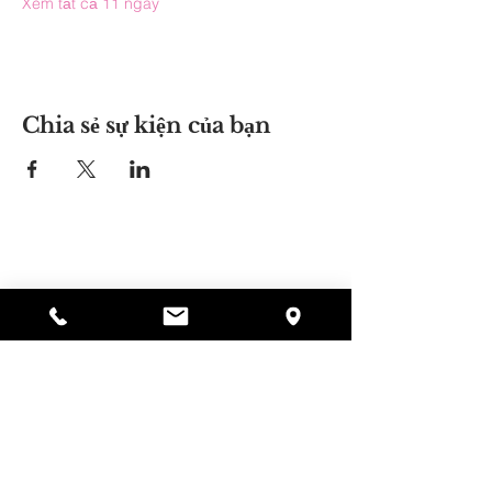
Xem tất cả 11 ngày
Chia sẻ sự kiện của bạn
Nơi của Alyssa
297 Central St. Gardner, MA 01440
978-364-0920
Quyên tặng