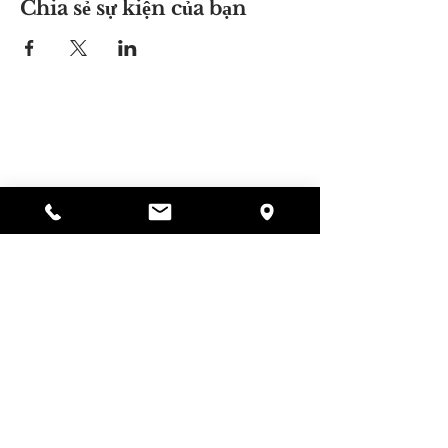
Chia sẻ sự kiện của bạn
Nơi của Alyssa
297 Central St. Gardner, MA 01440
978-364-0920
Quyên tặng
Alyssa's Place là một tổ chức phi lợi nhuận 501(c)
(3) được tài trợ thông qua sự hợp tác của AED
Foundation, Inc., GAAMHA, Inc. và Cục
Dịch vụ