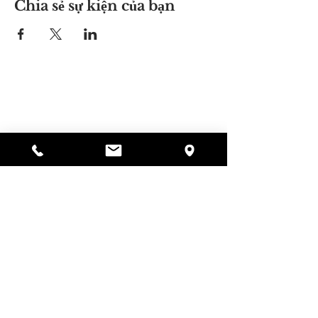
Chia sẻ sự kiện của bạn
Nơi của Alyssa
297 Central St. Gardner, MA 01440
978-364-0920
Quyên tặng
Alyssa's Place là một tổ chức phi lợi nhuận 501(c)
(3) được tài trợ thông qua sự hợp tác của AED
Foundation, Inc., GAAMHA, Inc. và Cục
Dịch vụ