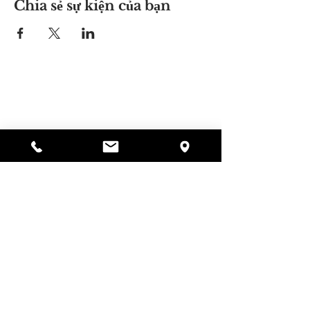
Chia sẻ sự kiện của bạn
Nơi của Alyssa
297 Central St. Gardner, MA 01440
978-364-0920
Quyên tặng
Alyssa's Place là một tổ chức phi lợi nhuận 501(c)
(3) được tài trợ thông qua sự hợp tác của AED
Foundation, Inc., GAAMHA, Inc. và Cục
Dịch vụ