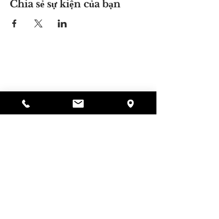
Chia sẻ sự kiện của bạn
Nơi của Alyssa
297 Central St. Gardner, MA 01440
978-364-0920
Quyên tặng
Alyssa's Place là một tổ chức phi lợi nhuận 501(c)
(3) được tài trợ thông qua sự hợp tác của AED
Foundation, Inc., GAAMHA, Inc. và Cục
Dịch vụ