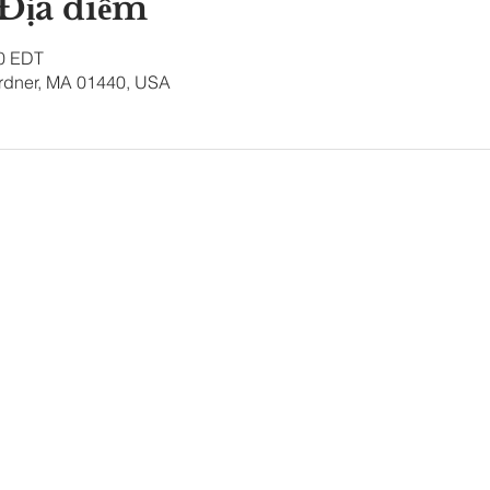
 Địa điểm
00 EDT
ardner, MA 01440, USA