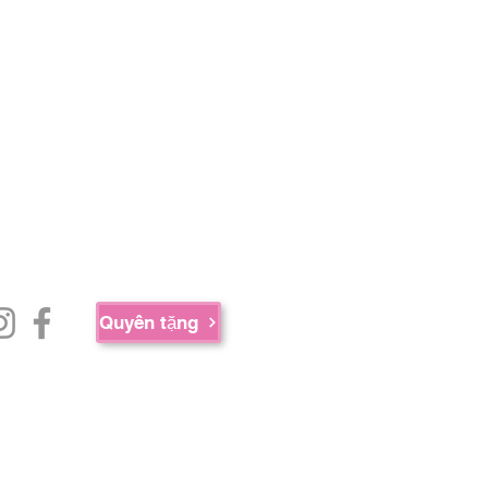
Quyên tặng
ua sự hợp tác của AED Foundation,
 cộng Massachusetts