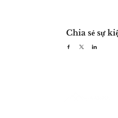
Chia sẻ sự ki
Nơi của Alyssa
297 Central St. Gardner, MA 01
978-364-0920