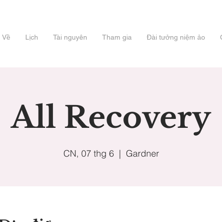
Về
Lịch
Tài nguyên
Tham gia
Đài tưởng niệm ảo
All Recovery
CN, 07 thg 6
  |  
Gardner