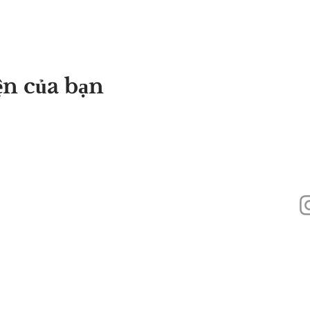
ện của bạn
440
Alyssa's Place là một tổ chức phi lợi nhuận 501(c)(3) được tài trợ thông q
Inc., GAAMHA, Inc. và Cục
Dịch vụ Nghiện Chất gây nghiện, Sở Y tế Công