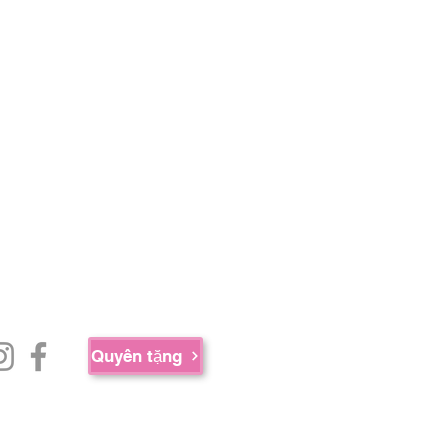
Quyên tặng
ua sự hợp tác của AED Foundation,
 cộng Massachusetts