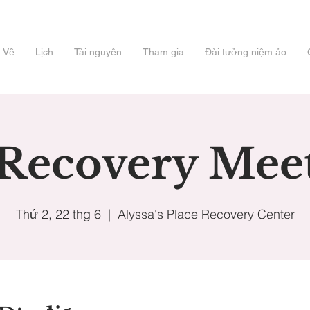
Về
Lịch
Tài nguyên
Tham gia
Đài tưởng niệm ảo
 Recovery Mee
Thứ 2, 22 thg 6
  |  
Alyssa's Place Recovery Center