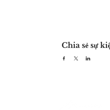
Chia sẻ sự ki
Nơi của Alyssa
297 Central St. Gardner, MA 01
978-364-0920