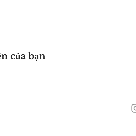
ện của bạn
440
Alyssa's Place là một tổ chức phi lợi nhuận 501(c)(3) được tài trợ thông q
Inc., GAAMHA, Inc. và Cục
Dịch vụ Nghiện Chất gây nghiện, Sở Y tế Công