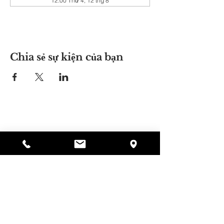
12:00 Thứ 4, 12 thg 8
Chia sẻ sự kiện của bạn
Nơi của Alyssa
297 Central St. Gardner, MA 01440
978-364-0920
Quyên tặng