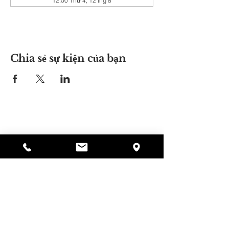
12:00 Thứ 4, 12 thg 8
Chia sẻ sự kiện của bạn
Nơi của Alyssa
297 Central St. Gardner, MA 01440
978-364-0920
Quyên tặng