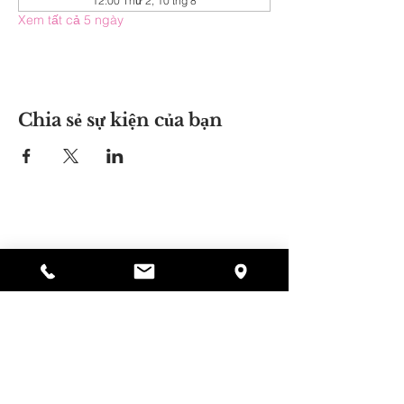
12:00 Thứ 2, 10 thg 8
Xem tất cả 5 ngày
Chia sẻ sự kiện của bạn
Nơi của Alyssa
297 Central St. Gardner, MA 01440
978-364-0920
Quyên tặng