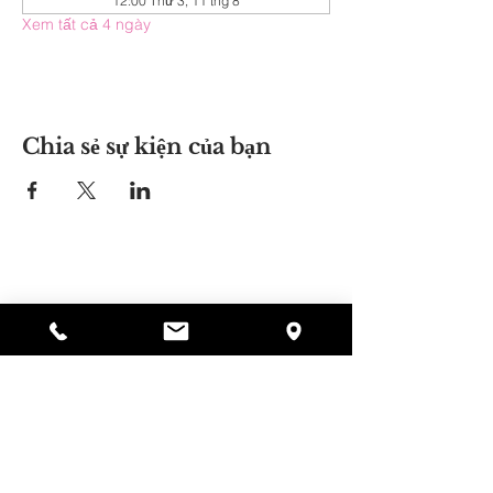
12:00 Thứ 3, 11 thg 8
Xem tất cả 4 ngày
Chia sẻ sự kiện của bạn
Nơi của Alyssa
297 Central St. Gardner, MA 01440
978-364-0920
Quyên tặng