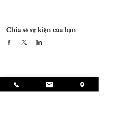
Chia sẻ sự kiện của bạn
Nơi của Alyssa
297 Central St. Gardner, MA 01440
978-364-0920
Quyên tặng