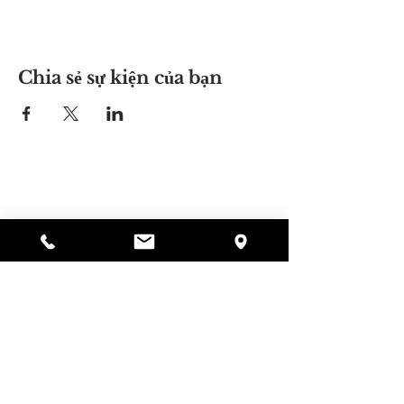
Chia sẻ sự kiện của bạn
Nơi của Alyssa
297 Central St. Gardner, MA 01440
978-364-0920
Quyên tặng