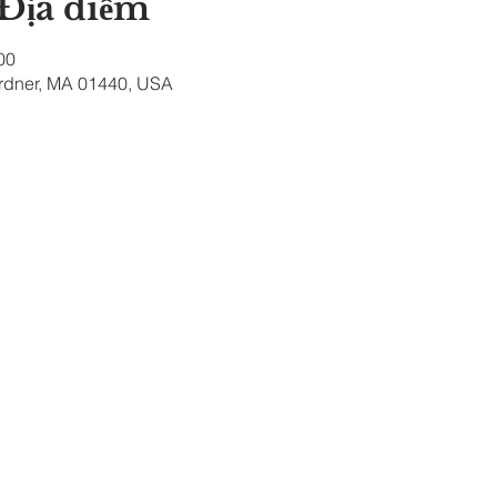
 Địa điểm
00
ardner, MA 01440, USA