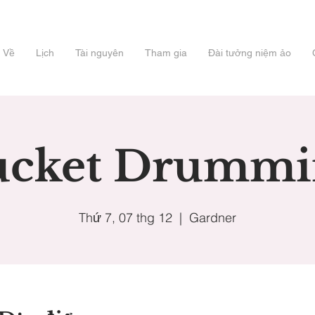
Về
Lịch
Tài nguyên
Tham gia
Đài tưởng niệm ảo
ucket Drummi
Thứ 7, 07 thg 12
  |  
Gardner