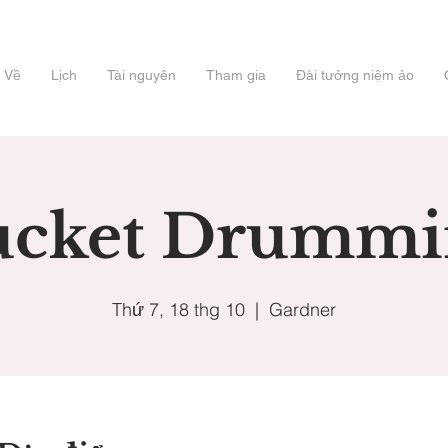
Về
Lịch
Tài nguyên
Tham gia
Đài tưởng niệm ảo
ucket Drummi
Thứ 7, 18 thg 10
  |  
Gardner