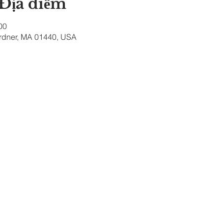
 Địa điểm
00
ardner, MA 01440, USA