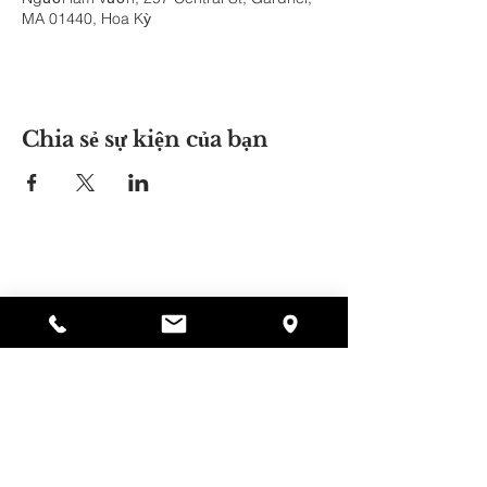
MA 01440, Hoa Kỳ
Chia sẻ sự kiện của bạn
Nơi của Alyssa
297 Central St. Gardner, MA 01440
978-364-0920
Quyên tặng