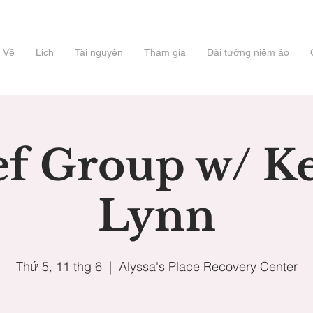
Về
Lịch
Tài nguyên
Tham gia
Đài tưởng niệm ảo
ef Group w/ Ke
Lynn
Thứ 5, 11 thg 6
  |  
Alyssa's Place Recovery Center