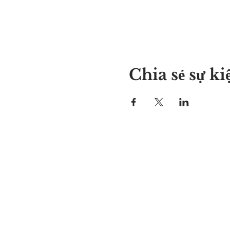
Chia sẻ sự ki
Nơi của Alyssa
297 Central St. Gardner, MA 01
978-364-0920