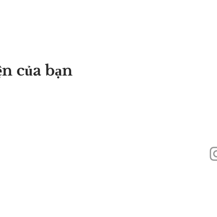
ện của bạn
440
Alyssa's Place là một tổ chức phi lợi nhuận 501(c)(3) được tài trợ thông q
Inc., GAAMHA, Inc. và Cục
Dịch vụ Nghiện Chất gây nghiện, Sở Y tế Công