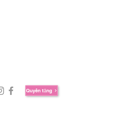
Quyên tặng
ua sự hợp tác của AED Foundation,
 cộng Massachusetts