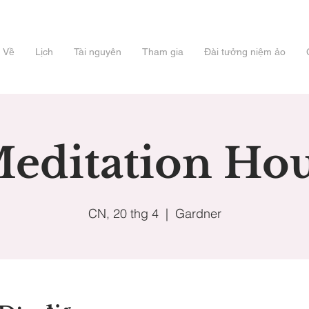
Về
Lịch
Tài nguyên
Tham gia
Đài tưởng niệm ảo
editation Ho
CN, 20 thg 4
  |  
Gardner