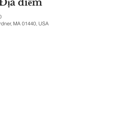
 Địa điểm
0
ardner, MA 01440, USA