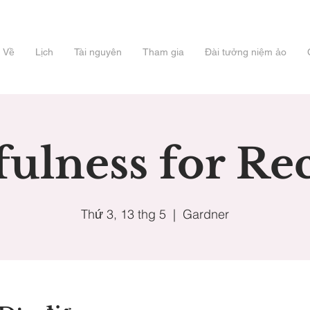
Về
Lịch
Tài nguyên
Tham gia
Đài tưởng niệm ảo
ulness for Re
Thứ 3, 13 thg 5
  |  
Gardner