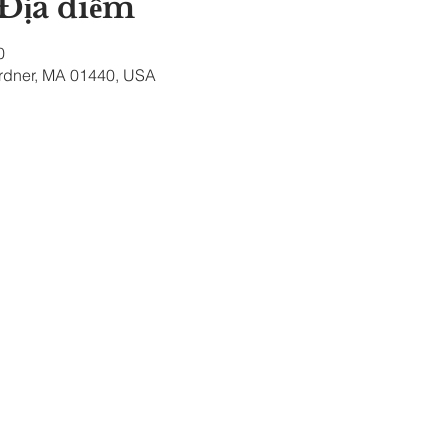
 Địa điểm
0
ardner, MA 01440, USA