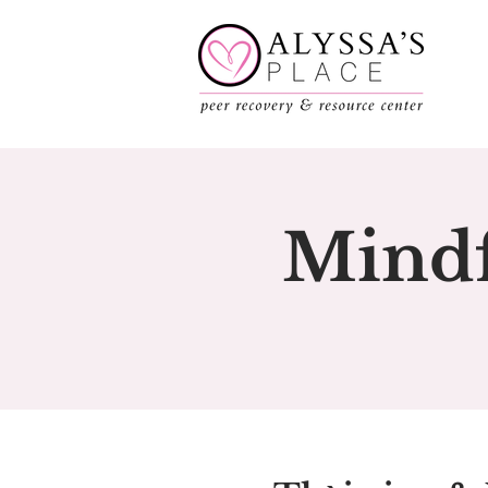
Mindf