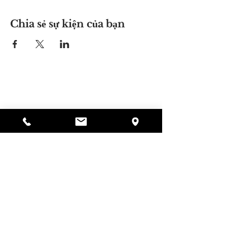
Chia sẻ sự kiện của bạn
Nơi của Alyssa
297 Central St. Gardner, MA 01440
978-364-0920
Quyên tặng
Alyssa's Place là một tổ chức phi lợi nhuận 501(c)