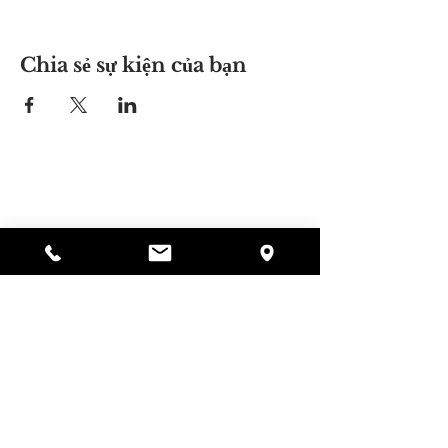
Chia sẻ sự kiện của bạn
Nơi của Alyssa
297 Central St. Gardner, MA 01440
978-364-0920
Quyên tặng