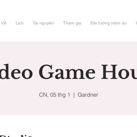
Về
Lịch
Tài nguyên
Tham gia
Đài tưởng niệm ảo
deo Game Ho
CN, 05 thg 1
  |  
Gardner