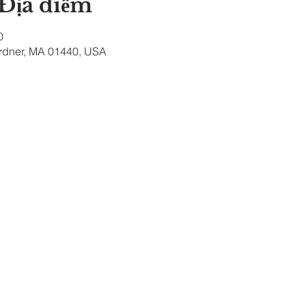
 Địa điểm
0
ardner, MA 01440, USA