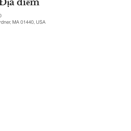
 Địa điểm
0
ardner, MA 01440, USA