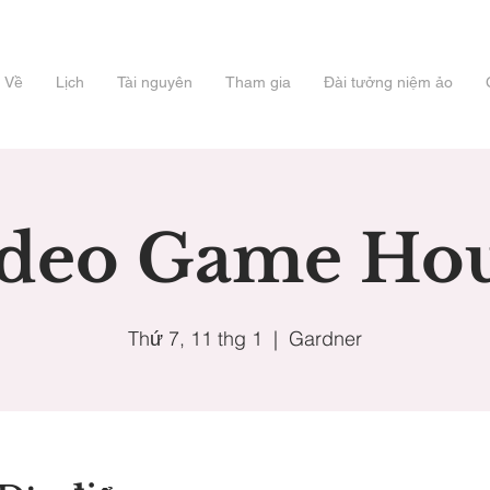
Về
Lịch
Tài nguyên
Tham gia
Đài tưởng niệm ảo
deo Game Ho
Thứ 7, 11 thg 1
  |  
Gardner