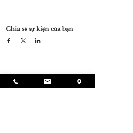
Chia sẻ sự kiện của bạn
Nơi của Alyssa
297 Central St. Gardner, MA 01440
978-364-0920
Quyên tặng