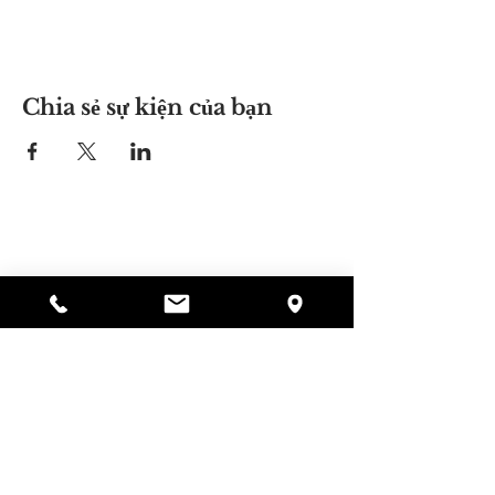
Chia sẻ sự kiện của bạn
Nơi của Alyssa
297 Central St. Gardner, MA 01440
978-364-0920
Quyên tặng