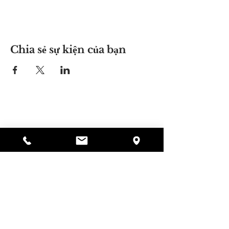
Chia sẻ sự kiện của bạn
Nơi của Alyssa
297 Central St. Gardner, MA 01440
978-364-0920
Quyên tặng