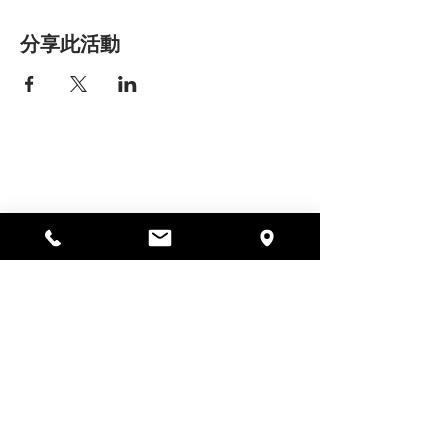
分享此活動
艾丽莎之家
297 中央街，加德纳，马萨诸塞州
01440
978-364-0920
Donate