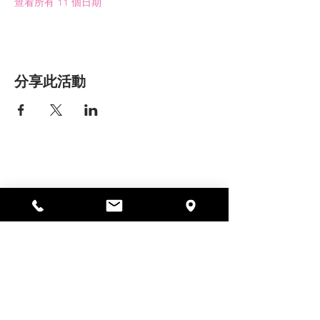
查看所有 11 個日期
分享此活動
艾丽莎之家
297 中央街，加德纳，马萨诸塞州
01440
978-364-0920
Donate