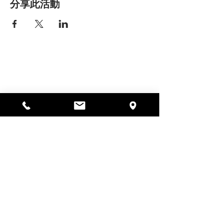
分享此活動
艾丽莎之家
297 中央街，加德纳，马萨诸塞州
01440
978-364-0920
Donate
Alyssa's Place 是一家 501(c)(3) 非营利组织，由
AED Foundation, Inc.、GAAMHA, Inc. 和马萨诸塞