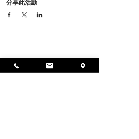
分享此活動
艾丽莎之家
297 中央街，加德纳，马萨诸塞州
01440
978-364-0920
Donate
Alyssa's Place 是一家 501(c)(3) 非营利组织，由
AED Foundation, Inc.、GAAMHA, Inc. 和马萨诸塞