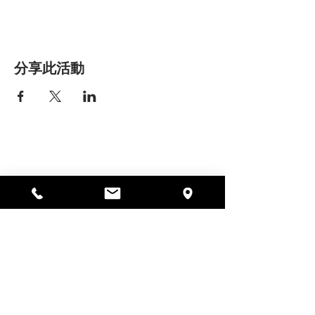
分享此活動
艾丽莎之家
297 中央街，加德纳，马萨诸塞州
01440
978-364-0920
Donate