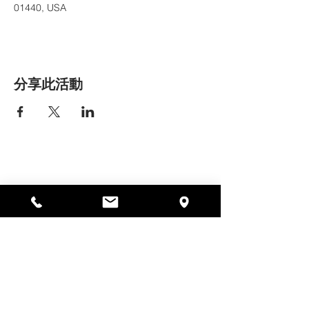
01440, USA
分享此活動
艾丽莎之家
297 中央街，加德纳，马萨诸塞州
01440
978-364-0920
Donate