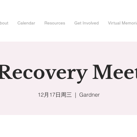
bout
Calendar
Resources
Get Involved
Virtual Memori
 Recovery Mee
12月17日周三
  |  
Gardner