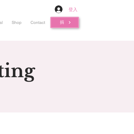
登入
捐
al
Shop
Contact
ting