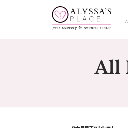
A
All