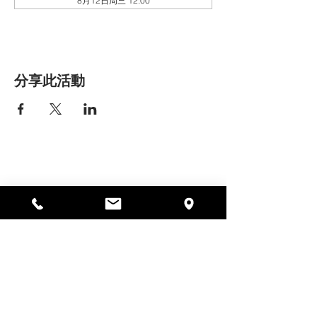
8月12日周三 12:00
分享此活動
艾丽莎之家
297 中央街，加德纳，马萨诸塞州
01440
978-364-0920
Donate