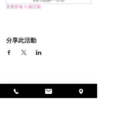
8月10日周一 12:00
查看所有 5 個日期
分享此活動
艾丽莎之家
297 中央街，加德纳，马萨诸塞州
01440
978-364-0920
Donate