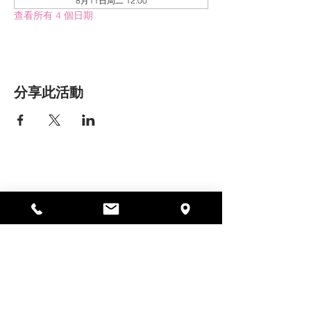
8月11日周二 12:00
查看所有 4 個日期
分享此活動
艾丽莎之家
297 中央街，加德纳，马萨诸塞州
01440
978-364-0920
Donate