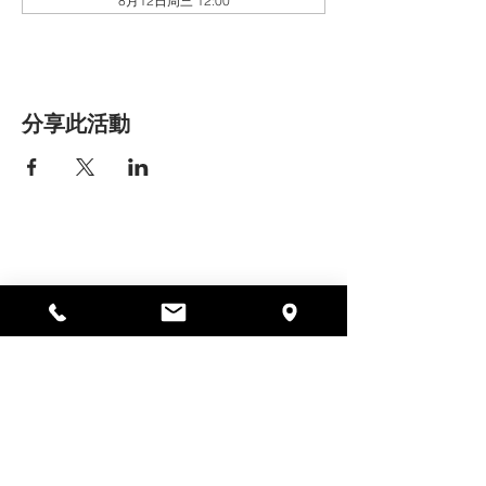
8月12日周三 12:00
分享此活動
艾丽莎之家
297 中央街，加德纳，马萨诸塞州
01440
978-364-0920
Donate