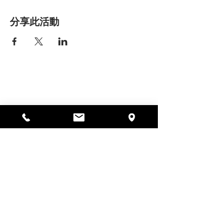
分享此活動
艾丽莎之家
297 中央街，加德纳，马萨诸塞州
01440
978-364-0920
Donate