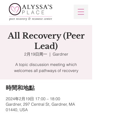
All Recovery (Peer
Lead)
2月19日周一
  |  
Gardner
A topic discussion meeting which
welcomes all pathways of recovery
時間和地點
2024年2月19日 17:00 – 18:00
Gardner, 297 Central St, Gardner, MA
01440, USA