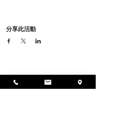
分享此活動
艾丽莎之家
297 中央街，加德纳，马萨诸塞州
01440
978-364-0920
Donate