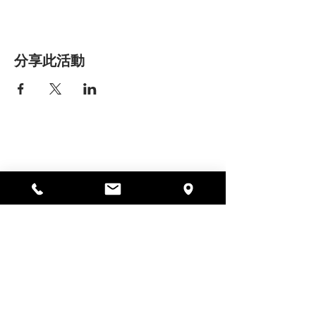
分享此活動
艾丽莎之家
297 中央街，加德纳，马萨诸塞州
01440
978-364-0920
Donate