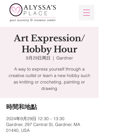
Art Expression/
Hobby Hour
9月29日周日
  |  
Gardner
A way to express yourself through a
creative outlet or learn a new hobby such
as knitting or crocheting, painting or
時間和地點
2024年9月29日 12:30 – 13:30
Gardner, 297 Central St, Gardner, MA
01440, USA