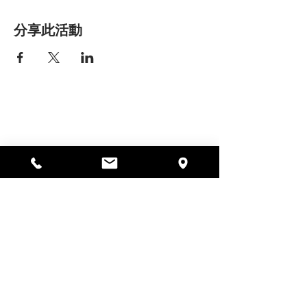
分享此活動
艾丽莎之家
297 中央街，加德纳，马萨诸塞州
01440
978-364-0920
Donate