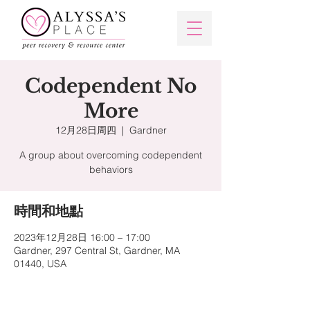
Codependent No
More
12月28日周四
  |  
Gardner
A group about overcoming codependent
behaviors
時間和地點
2023年12月28日 16:00 – 17:00
Gardner, 297 Central St, Gardner, MA
01440, USA