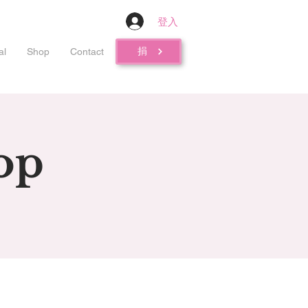
登入
捐
al
Shop
Contact
op