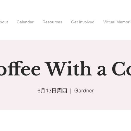
bout
Calendar
Resources
Get Involved
Virtual Memori
offee With a C
6月13日周四
  |  
Gardner