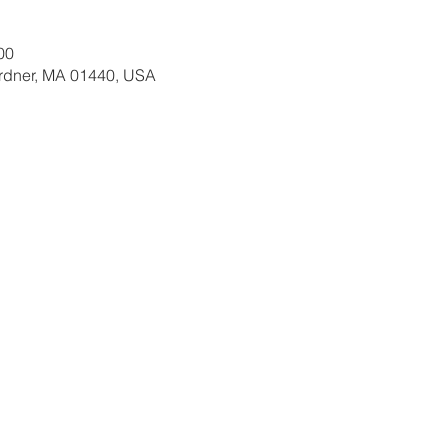
00
ardner, MA 01440, USA