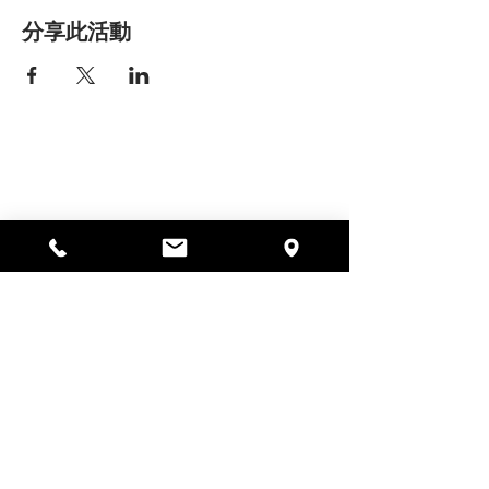
分享此活動
艾丽莎之家
297 中央街，加德纳，马萨诸塞州
01440
978-364-0920
Donate
Alyssa's Place 是一家 501(c)(3) 非营利组织，由