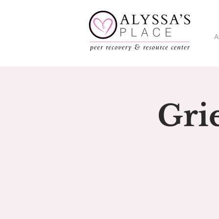
A
Gri