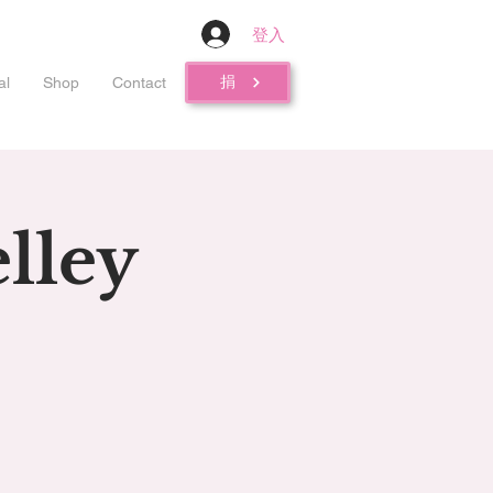
登入
捐
al
Shop
Contact
lley