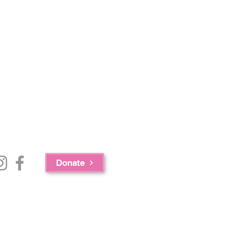
Donate
c.、GAAMHA, Inc. 和马萨诸塞州公共卫生部药