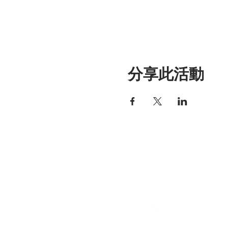
分享此活動
艾丽莎之家
297 中央街，加德纳，马萨诸塞
01440
978-364-0920