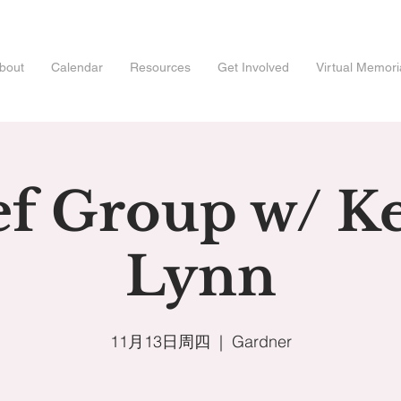
bout
Calendar
Resources
Get Involved
Virtual Memori
ef Group w/ Ke
Lynn
11月13日周四
  |  
Gardner